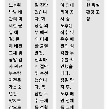
노후된
밀 진단
여 인테
한 욕실
난방 배
했습니
리어 공
환경 조
관의 미
다. 화
사 중
성
세한 균
장실 외
노후된
열 해
부 배관
직수 및
결: 문
의 미세
온수 배
제 배관
한 균열
관의 심
교체 및
발견,
각한 누
공압 검
신속하
수를 확
사 완료
게 절단
인했습
누수탐
및 수선
니다.
지전문
했습니
정밀 탐
가는 2
다. 복
지 후,
년간
잡한 누
노후 배
A/S 보
수 문제
관 전체
장으로
를 정확
를 교체