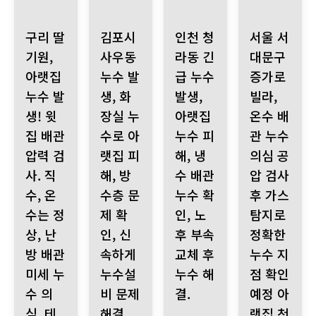
구리 딸기원, 아랫집 누수 발생! 윗집 배관 압력 검사. 직수, 온
김포시 사우동 누수 발생, 화장실 누수로 아랫집 
인천 청라동 긴급 누수 발생, 아랫
서울 서대문구 증
구리 딸
김포시
인천 청
서울 서
기원,
사우동
라동 긴
대문구
아랫집
누수 발
급 누수
증가로
누수 발
생, 화
발생,
빌라,
생! 윗
장실 누
아랫집
온수 배
집 배관
수로 아
누수 피
관 누수
압력 검
랫집 피
해, 냉
의심 공
사. 직
해, 방
수 배관
압 검사
수, 온
수층 문
누수 확
후 가스
수는 정
제 확
인, 노
탐지로
상, 난
인, 신
후 부속
정확한
방 배관
속하게
교체 후
누수 지
미세 누
누수설
누수 해
점 확인
수 의
비 문제
결.
예정 아
심. 테
해결,
랫집 천