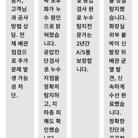
탐지,
속 노후
및 공압
을 정밀
고객님
화가 누
검사 완
탐지했
과 공사
수 원인
료 누수
습니다.
방법 상
으로 밝
탐지전
화장실
담. 전
혀졌습
문가는
외부 붙
체 배관
니다.
2년간
박이 신
점검으
공압진
A/S를
발장 뒤
로 추가
단검사
보장합
배관 균
문제 발
로 누수
니다.
열 발
생 가능
지점을
견, 신
성 차
정확히
속하게
단.
탐지하
수선 완
고, 지
료했습
하층 피
니다.
해도 확
정확한
인했습
진단과