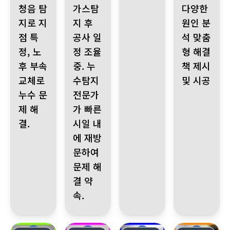
청음 탐
가스탐
다양한
지로 지
지 후
원인 분
점 특
공사 일
석 맞춤
정, 노
정 조율
형 해결
후 부속
중. 누
책 제시
교체로
수탐지
및 시공
누수 문
전문가
제 해
가 빠른
결.
시일 내
에 재방
문하여
문제 해
결 약
속.