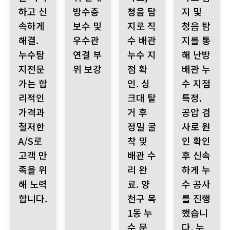
하고 신
방수층
청음 탐
지 및
속하게
보수 및
지로 직
청음 탐
해결.
우수관
수 배관
지를 통
누수탐
연결 부
누수 지
해 난방
지전문
위 보강
점 확
배관 누
가는 합
인. 싱
수 지점
리적인
크대 탈
특정.
가격과
거 후
공압 검
철저한
정밀 굴
사로 원
A/S로
착 및
인 확인
고객 만
배관 수
후 신속
족을 위
리 완
하게 누
해 노력
료. 양
수 공사
합니다.
천구 목
를 진행
1동 누
했습니
수 문
다. 누