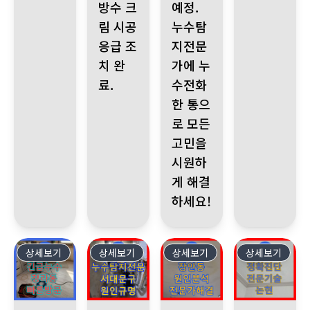
방수 크
예정.
림 시공
누수탐
응급 조
지전문
치 완
가에 누
료.
수전화
한 통으
로 모든
고민을
시원하
게 해결
하세요!
상세보기
518
상세보기
517
상세보기
516
상세보기
515
인천 청라동 아랫집 거실 천장 긴급 누수 발생, 누수전화번호 문의 
서울 서대문구 증가로 삼원빌라, 아랫집 주방 천장
장안동 메이에르 누수, 아랫집 천
인천 논현 지역 