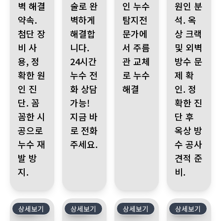
벽 해결
술로 완
인 누수
원인 분
약속.
벽하게
탐지전
석. 옥
첨단 장
해결합
문가에
상 크랙
비 사
니다.
서 주름
및 외벽
용, 정
24시간
관 교체
방수 문
확한 원
누수 전
로 누수
제 확
인 진
화 상담
해결
인. 정
단. 꼼
가능!
확한 진
꼼한 시
지금 바
단 후
공으로
로 전화
옥상 방
누수 재
주세요.
수 공사
발 방
견적 준
지.
비.
상세보기
498
상세보기
497
상세보기
496
상세보기
495