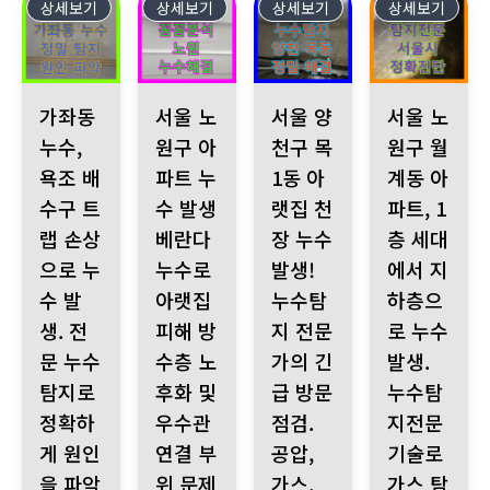
상세보기
514
상세보기
513
상세보기
512
상세보기
511
가좌동 누수, 욕조 배수구 트랩 손상으로 누수 발생. 전문 누수
서울 노원구 아파트 누수 발생 베란다 누수로 아랫
서울 양천구 목1동 아랫집 천장 누
서울 노원구 월계
가좌동
서울 노
서울 양
서울 노
누수,
원구 아
천구 목
원구 월
욕조 배
파트 누
1동 아
계동 아
수구 트
수 발생
랫집 천
파트, 1
랩 손상
베란다
장 누수
층 세대
으로 누
누수로
발생!
에서 지
수 발
아랫집
누수탐
하층으
생. 전
피해 방
지 전문
로 누수
문 누수
수층 노
가의 긴
발생.
탐지로
후화 및
급 방문
누수탐
정확하
우수관
점검.
지전문
게 원인
연결 부
공압,
기술로
을 파악
위 문제
가스,
가스 탐