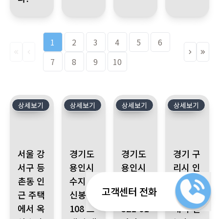
1
2
3
4
5
6
7
8
9
10
상세보기
3548
상세보기
3547
상세보기
3546
상세보기
3545
서울 강서구 등촌동 인근 주택에서 옥상 누수로 인한 아랫집 천장
경기도 용인시 수지구 신봉동 108 고객님 댁에
경기도 용인시 수지구 성복동 3
경기 구리시 인
서울 강
경기도
경기도
경기 구
서구 등
용인시
용인시
리시 인
촌동 인
수지구
수지구
창동에
고객센터 전화
근 주택
신봉동
성복동
서 싱크
에서 옥
108 고
321-01
대 수전