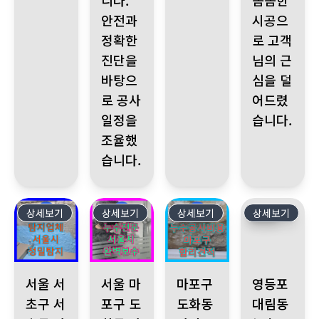
니다.
꼼꼼한
안전과
시공으
정확한
로 고객
진단을
님의 근
바탕으
심을 덜
로 공사
어드렸
일정을
습니다.
조율했
습니다.
상세보기
506
상세보기
505
상세보기
504
상세보기
503
서울 서초구 서초동 아파트에서 아랫집 화장실 천장 누수 문제로 
서울 마포구 도화동 아파트, 화장실 코너 메지 손상
마포구 도화동 아파트의 해결되지
영등포 대림동 누
서울 서
서울 마
마포구
영등포
초구 서
포구 도
도화동
대림동