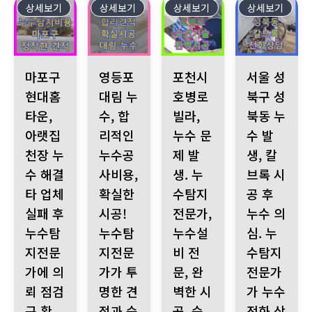
상세보기
530
상세보기
529
상세보기
528
상세보기
527
마포구 현대홈타운, 아랫집 천장 누수 해결 타 업체 실패 후 
영등포 대림 누수, 합리적인 누수공사비용, 확실
포천시 호병로 빌라, 누수 문제 발
서울 성북구 성북
마포구
영등포
포천시
서울 성
현대홈
대림 누
호병로
북구 성
타운,
수, 합
빌라,
북동 누
아랫집
리적인
누수 문
수 발
천장 누
누수공
제 발
생, 칼
수 해결
사비용,
생. 누
브록 시
타 업체
확실한
수탐지
공 후
실패 후
시공!
전문가,
누수 의
누수탐
누수탐
누수설
심. 누
지전문
지전문
비 전
수탐지
가에 의
가가 투
문, 완
전문가
뢰 점검
명한 견
벽한 시
가 누수
구 확
적과 숙
공. 숙
전화 상