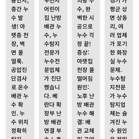
용인시,
부천시
의왕 누
경기 가
층간 누
어린이
수, 완
평군 상
수 발
집 난방
벽한 시
면 상동
생! 아
배관 누
공으로
리, 여
랫층 천
수, 누
누수 걱
러 업체
장, 벽
수탐지
정 끝!
가 포기
면 물
전문가
증상:
한 화장
얼룩.
누수전
아랫집
실 누수
공압진
문업체
천장 물
문제.
단검사
가 진단
떨어짐
누수탐
로 온수
했습니
원인:
지전문
배관 누
다. 베
노후 난
가 누수
수 확
란다 확
방 배관
탐지업
인. 누
장부 난
누수 해
체는 숨
수 위치
방 배관
결: 배
겨진 누
정확히
연결 부
관 교체
수 원인