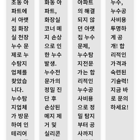
초동 아
화동 아
아파트
누수,
파트에
파트,
의 해결
누수공
서 아랫
화장실
되지 않
사비용
집 화장
코너 메
던 아랫
투명하
실 천장
지 손상
집 누수
게 공
누수 문
으로 인
문제,
개! 합
제로 누
한 누수
누수탐
리적인
수탐지
발생.
지전문
가격과
업체를
누수전
가는 합
숙련된
찾았습
문가의
리적인
기술력!
니다.
정밀 진
누수공
지금 바
누수탐
단 후
사비용
로 문의
지업체
손상된
으로 정
하세요!
가 방문
메지 제
밀 탐지
하여 인
거 및
부터 공
테리어
실리콘
사까지