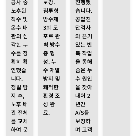
공사 중
보강.
진행했
노후된
침투형
습니다.
직수 및
방수제
공압진
온수 배
3회 도
단검사
관의 심
포로 완
와 끈기
각한 누
벽 방수
있는 반
수를 정
층 형
복 작업
확히 확
성. 누
을 통해
인했습
수 재발
숨은 누
니다.
방지 및
수 원인
정밀 탐
쾌적한
을 찾아
지 후,
환경 조
내어 2
노후 배
성 완
년간
관 전체
료.
A/S를
를 교체
보장하
하여 문
며 고객