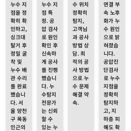
누수 지
누수 지
수 위치
연결 부
점을 정
점 특
정확히
속 노후
확히 확
정. 공
탐지,
화가 누
인하고,
압 검사
고객님
수 원인
싱크대
로 원인
과 공사
으로 밝
탈거 후
확인 후
방법 상
혀졌습
정밀 굴
신속하
담. 최
니다.
착 및
게 공사
적의 공
공압진
누수 배
를 진행
사 방법
단검사
관 수리
했습니
으로 누
로 누수
를 완료
다. 누
수 문제
지점을
했습니
수탐지
해결 약
정확히
다. 서
전문가
속.
탐지하
울 양천
는 신뢰
고, 지
구 목동
할 수
하층 피
인근의
있는 누
해도 확