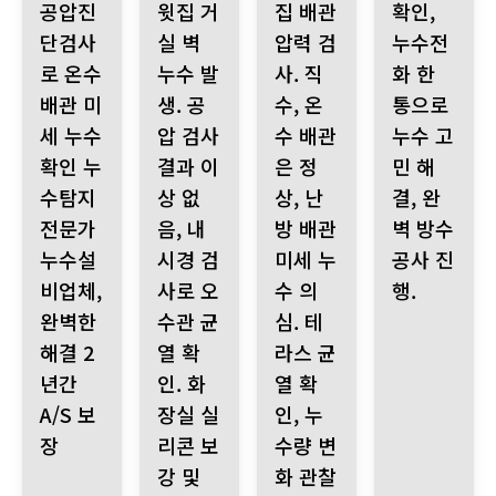
공압진
윗집 거
집 배관
확인,
단검사
실 벽
압력 검
누수전
로 온수
누수 발
사. 직
화 한
배관 미
생. 공
수, 온
통으로
세 누수
압 검사
수 배관
누수 고
확인 누
결과 이
은 정
민 해
수탐지
상 없
상, 난
결, 완
전문가
음, 내
방 배관
벽 방수
누수설
시경 검
미세 누
공사 진
비업체,
사로 오
수 의
행.
완벽한
수관 균
심. 테
해결 2
열 확
라스 균
년간
인. 화
열 확
A/S 보
장실 실
인, 누
장
리콘 보
수량 변
강 및
화 관찰