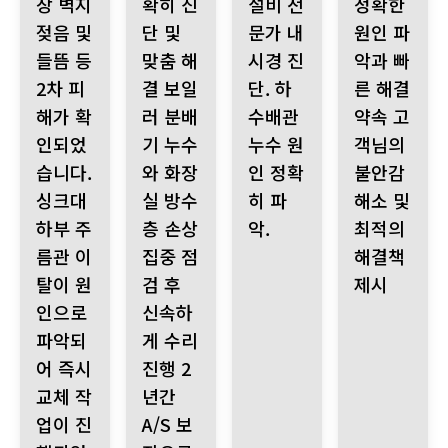
장 벽지
확히 진
설비 전
정확한
젖음 및
단 및
문가 내
원인 파
들뜸 등
맞춤 해
시경 진
악과 빠
2차 피
결 보일
단. 하
른 해결
해가 확
러 분배
수배관
약속 고
인되었
기 누수
누수 원
객님의
습니다.
와 화장
인 정확
불안감
싱크대
실 방수
히 파
해소 및
하부 주
층 손상
악.
최적의
름관 이
집중 점
해결책
탈이 원
검 후
제시
인으로
신속하
파악되
게 수리
어 즉시
진행 2
교체 작
년간
업이 진
A/S 보