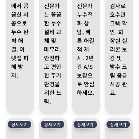
에서 꼼
전문가
전문가
검사로
꼼한 시
는 꼼꼼
누수전
오수관
공으로
한 누수
화 상
크랙 확
누수 완
설비 교
담, 빠
인. 화
벽 해
체 및
른 해결
장실 실
결. 아
마무리.
책 제
리콘 보
랫집 피
안전하
시. 2년
강 및
해 방
고 편안
간 A/S
방수 크
지.
한 주거
보장으
림 응급
환경을
로 안심
시공 완
위한 노
하세요.
료.
력.
상세보기
494
상세보기
493
상세보기
492
상세보기
491