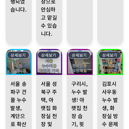
행되었
장으로
습니다.
안심하
고 맡길
수 있습
니다.
상세보기
522
상세보기
521
상세보기
520
상세보기
519
서울 송파구 건물 누수 발생, 계단으로 확산 공압진단검사로 온수 
서울 성북구 주택, 아랫집 화장실 천장 및 윗집 거
구리시, 누수 발생! 아랫집 천장 
김포시 사우동 누
서울 송
서울 성
구리시,
김포시
파구 건
북구 주
누수 발
사우동
물 누수
택, 아
생! 아
누수 발
발생,
랫집 화
랫집 천
생, 화
계단으
장실 천
장 습
장실 방
로 확산
장 및
기, 윗
수 문제