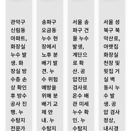
관악구 신림동 아파트, 화장실 누수 발생. 화장실 방수층 손상 확
송파구 오금동 누수 현장에서 노후 분배기 발견. 
서울 송파구 건물 누수 발생, 계
서울 성북구 북악
관악구
송파구
서울 송
서울 성
신림동
오금동
파구 건
북구 북
아파트,
누수 현
물 누수
악산로,
화장실
장에서
발생,
아랫집
누수 발
노후 분
계단으
화장실
생. 화
배기 발
로 확
천장 및
장실 방
견. 누
산. 공
윗집 거
수층 손
수 위험
압진단
실 벽
상 확인
예방을
검사로
동시 누
후 방수
위해 분
온수 배
수 발
공사 진
배기 교
관 미세
생. 공
행. 누
체 안
누수 확
압 검사
수탐지
내. 누
인. 누
정상,
전문가
수탐지
수탐지
내시경