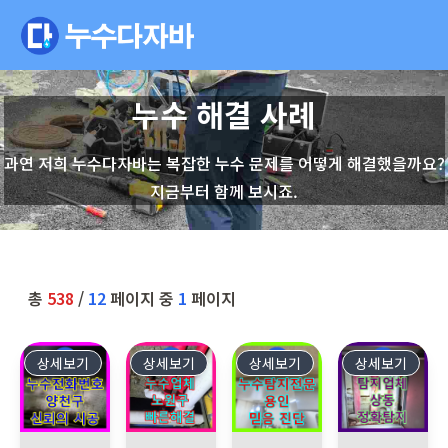
누수 해결 사례
과연 저희 누수다자바는 복잡한 누수 문제를 어떻게 해결했을까요?
지금부터 함께 보시죠.
총
538
/
12
페이지 중
1
페이지
상세보기
538
상세보기
537
상세보기
536
상세보기
535
양천구 목동에서 발생한 아랫집 천장 누수 문제로 긴급 방문 점검을
서울 노원구 월계동 아파트, 1층 세대에서 지하층
용인시 누수 발생, 아랫층 천장,
부천 상동 어린이