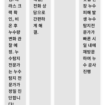
라스 크
전화 상
장 누수
랙 확
담으로
피해 발
인, 비
간편하
생 누수
온 후
게 해
탐지전
누수량
결.
문가가
변화 관
빠른 시
찰 예
일 내에
정. 누
재방문
수탐지
하여 누
전문가
수 공사
는 누수
진행
탐지 전
문가가
정밀 진
단합니
다!