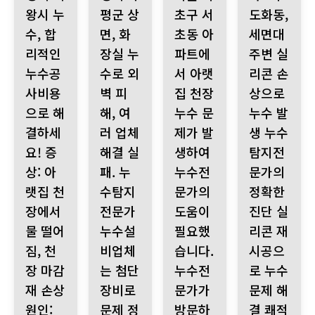
왕시 누
평군 상
초구 서
도화동,
수, 합
면, 화
초동 아
세면대
리적인
장실 누
파트에
주변 실
누수공
수로 외
서 아랫
리콘 손
사비용
벽 피
집 천장
상으로
으로 해
해, 여
누수 문
누수 발
결하세
러 업체
제가 발
생 누수
요! 증
해결 실
생하여
탐지전
상: 아
패. 누
누수전
문가의
랫집 천
수탐지
문가의
정확한
장에서
전문가
도움이
진단 실
물 떨어
누수설
필요했
리콘 재
짐, 천
비업체
습니다.
시공으
장 마감
는 첨단
누수전
로 누수
재 손상
장비로
문가가
문제 해
원인:
문제 정
방문하
결 쾌적