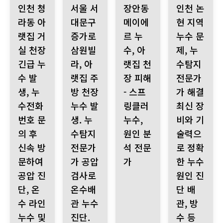
인천 청
서울 서
장안동
인천 논
라동 아
대문구
메이에
현 지역
랫집 거
증가로
르 누
누수 문
실 천장
삼원빌
수, 아
제, 누
긴급 누
라, 아
랫집 천
수탐지
수 발
랫집 주
장 피해
전문가
생, 누
방 천장
- 스프
가 해결
수전화
누수 발
링클러
최신 장
번호 문
생. 누
누수,
비와 기
의 후
수탐지
원인 분
술력으
신속 방
전문가
석 전문
로 정확
문하여
가 공압
가
한 누수
공압 진
검사로
원인 진
단, 온
온수배
단 배
수 라인
관 누수
관, 방
누수 및
진단.
수 등