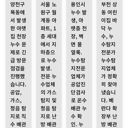
양천구
서울 노
용인시
부천 상
목동에
원구 월
누수 발
동 어린
서 발생
계동 아
생, 아
이집 바
한 아랫
파트, 1
랫층 천
닥 누
집 천장
층 세대
장, 벽
수, 누
누수 문
에서 지
면 물
수탐지
제로 긴
하층으
얼룩.
전문가
급 방문
로 누수
누수탐
누수탐
점검을
발생.
지전문
지업체
진행했
전문 누
업체가
가 정확
습니다.
수업체
공압진
히 찾아
공압,
의 가스
단검사
냈습니
가스,
탐지 및
로 온수
다. 베
청음 탐
청음 탐
배관 누
란다 확
지로 직
지로 난
수 확
장부 난
수 배관
방 배관
인. 누
방 배관