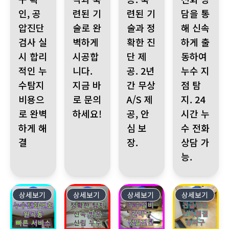
인, 공
련된 기
련된 기
담을 통
압진단
술로 완
술과 정
해 신속
검사 실
벽하게
확한 진
하게 출
시 합리
시공합
단 제
동하여
적인 누
니다.
공. 2년
누수 지
수탐지
지금 바
간 무상
점 탐
비용으
로 문의
A/S 제
지. 24
로 완벽
하세요!
공, 안
시간 누
하게 해
심 보
수 전화
결
장.
상담 가
능.
상세보기
526
상세보기
525
상세보기
524
상세보기
523