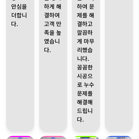
안심을
하게 해
하여 문
더합니
결하여
제를 해
다.
고객 만
결하고
족을 높
깔끔하
였습니
게 마무
다.
리했습
니다.
꼼꼼한
시공으
로 누수
문제를
해결해
드립니
다.