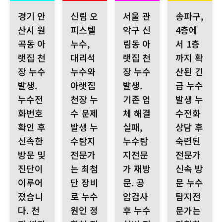
경기 안산시 원곡동 아랫집 천장 누수 발생. 누수전화번호 확인 
신림 오피스텔 누수, 대리석 누수와 아랫집 천장 
서울 관악구 신림동 아랫집 천장 
송파구, 4층에서
경기 안
신림 오
서울 관
송파구,
산시 원
피스텔
악구 신
4층에
곡동 아
누수,
림동 아
서 1층
랫집 천
대리석
랫집 천
까지 확
장 누수
누수와
장 누수
산된 긴
발생.
아랫집
발생.
급 누수
누수전
천장 누
기존 업
발생 누
화번호
수 문제
체 해결
수전화
확인 후
발생 누
실패,
상담 후
신속한
수탐지
누수탐
숙련된
방문 및
전문가
지전문
전문가
진단이
는 최첨
가 재방
신속 방
이루어
단 장비
문. 공
문 누수
졌습니
로 누수
압검사
탐지전
다. 천
원인 정
후 누수
문가는