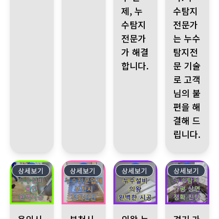
제, 누
수탐지
수탐지
전문가
전문가
는 누수
가 해결
탐지전
합니다.
문 기술
로 고객
님의 불
편을 해
결해 드
립니다.
상세보기
510
상세보기
509
상세보기
508
상세보기
507
용인시, 층간 누수 발생! 아랫층 천장, 벽면 물 얼룩. 공압진단검사
부천시 어린이집 난방 배관 누수, 누수탐지전문가
의왕 누수, 완벽한 시공으로 누수 
경기 가평군 상면