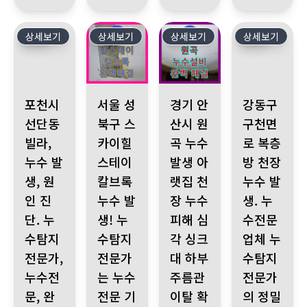
상세보기
502
상세보기
501
상세보기
500
상세보기
499
포천시 선단동 빌라, 누수 발생, 원인 진단. 누수탐지전문가, 누수전
서울 성북구 스카이힐스테이 칼브록 누수 발생! 
경기 안산시 원곡 누수 발생 아
강동구 구천면로 
포천시
서울 성
경기 안
강동구
선단동
북구 스
산시 원
구천면
빌라,
카이힐
곡 누수
로 복층
누수 발
스테이
발생 아
방 천장
생, 원
칼브록
랫집 천
누수 발
인 진
누수 발
장 누수
생. 누
단. 누
생! 누
피해 심
수전문
수탐지
수탐지
각 싱크
업체 누
전문가,
전문가
대 하부
수탐지
누수전
는 누수
주름관
전문가
문, 완
전문 기
이탈 확
의 정밀