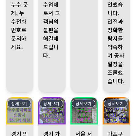
누수 문
수업체
인했습
제, 누
로서 고
니다.
수전화
객님의
안전과
번호로
불편을
정확한
문의하
해결해
탐지를
세요.
드립니
약속하
다.
며 공사
일정을
조율했
습니다.
상세보기
534
상세보기
533
상세보기
532
상세보기
531
경기 의왕시 누수, 합리적인 누수공사비용으로 해결하세요! 증상: 
경기 가평군 상면, 화장실 누수로 외벽 피해, 여
서울 서초구 서초동 아파트에서 
마포구 도화동, 
경기 의
경기 가
서울 서
마포구